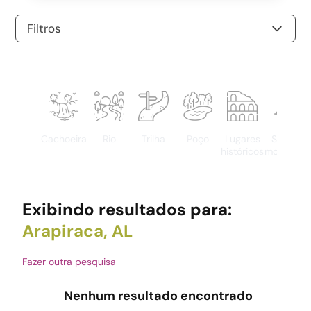
Filtros
Cachoeira
Rio
Trilha
Poço
Lugares
Serras e
históricos
montanha
Exibindo resultados para:
Arapiraca, AL
Fazer outra pesquisa
Nenhum resultado encontrado