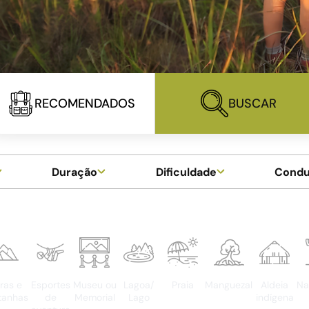
RECOMENDADOS
BUSCAR
Duração
Dificuldade
Cond
ras e
Esportes
Museu ou
Lagoa/
Praia
Manguezal
Aldeia
Na
tanhas
de
Memorial
Lago
indígena