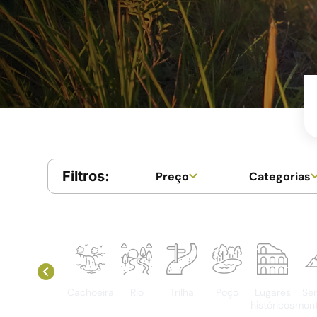
Filtros:
Preço
Categorias
Cachoeira
Rio
Trilha
Poço
Lugares
Ser
históricos
mon