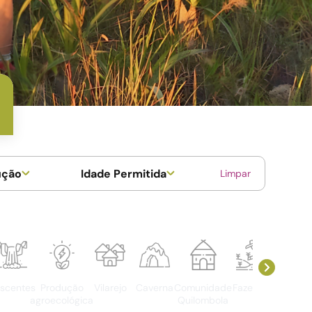
ução
Idade Permitida
Limpar
scentes
Produção
Vilarejo
Caverna
Comunidade
Fazenda
Produç
agroecológica
Quilombola
de