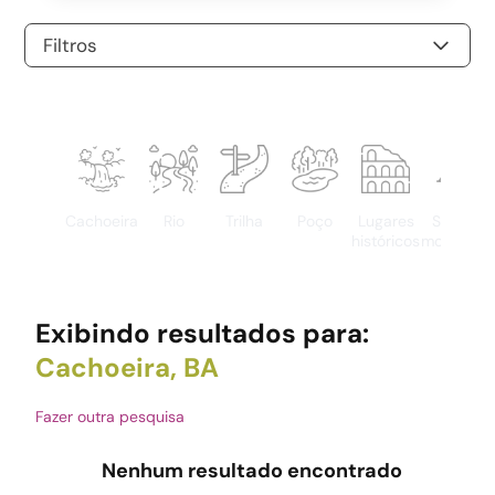
Filtros
Cachoeira
Rio
Trilha
Poço
Lugares
Serras e
históricos
montanha
Exibindo resultados para:
Cachoeira, BA
Fazer outra pesquisa
Nenhum resultado encontrado