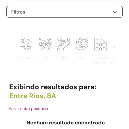
Filtros
Cachoeira
Rio
Trilha
Poço
Lugares
Serras e
históricos
montanha
Exibindo resultados para:
Entre Rios, BA
Fazer outra pesquisa
Nenhum resultado encontrado