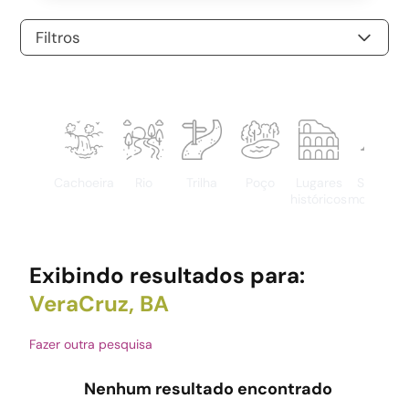
Filtros
Cachoeira
Rio
Trilha
Poço
Lugares
Serras e
históricos
montanha
Exibindo resultados para:
VeraCruz, BA
Fazer outra pesquisa
Nenhum resultado encontrado