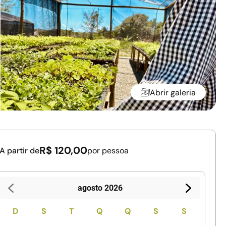
Abrir galeria
R$ 120,00
A partir de
por pessoa
agosto 2026
D
S
T
Q
Q
S
S