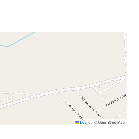
Leaflet
|
© OpenStreetMap