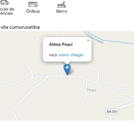
ículo de
Ônibus
Barco
ências
a vila cumuruxatiba
×
Aldeia Pequi
veja
como chegar