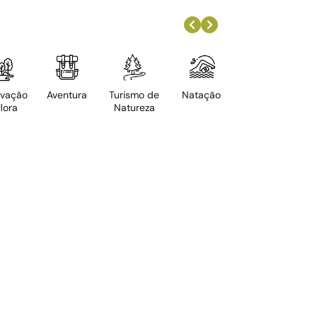
vação
Aventura
Turismo de
Natação
Contação
lora
Natureza
de histórias
Re