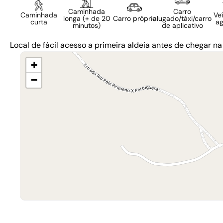
Caminhada
Carro
Caminhada
Ve
longa (+ de 20
Carro próprio
alugado/táxi/carro
curta
ag
minutos)
de aplicativo
Local de fácil acesso a primeira aldeia antes de chegar n
+
−