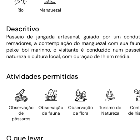
Rio
Manguezal
Descritivo
Passeio de jangada artesanal, guiado por um condut
remadores, a contemplação do manguezal com sua fauna
peixe-boi marinho, o visitante é conduzido num passe
natureza e cultura local, com duração de 1h em média.
Atividades permitidas
Observação
Observação
Observação
Turismo de
Cont
de
de fauna
da flora
Natureza
de his
pássaros
O que levar