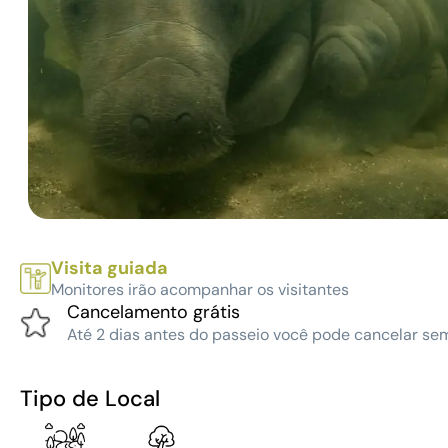
Visita guiada
Monitores irão acompanhar os visitantes
Cancelamento grátis
Até 2 dias antes do passeio você pode cancelar se
Tipo de Local