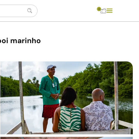
0
boi marinho