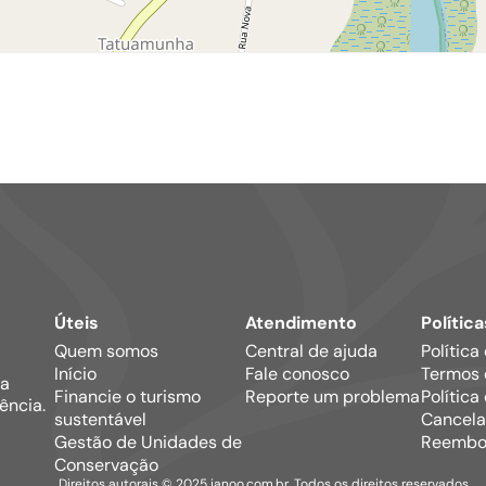
Úteis
Atendimento
Política
Quem somos
Central de ajuda
Política
Início
Fale conosco
Termos 
ma
Financie o turismo
Reporte um problema
Política
ência.
sustentável
Cancela
Gestão de Unidades de
Reembo
Conservação
Direitos autorais © 2025 janoo.com.br. Todos os direitos reservados.