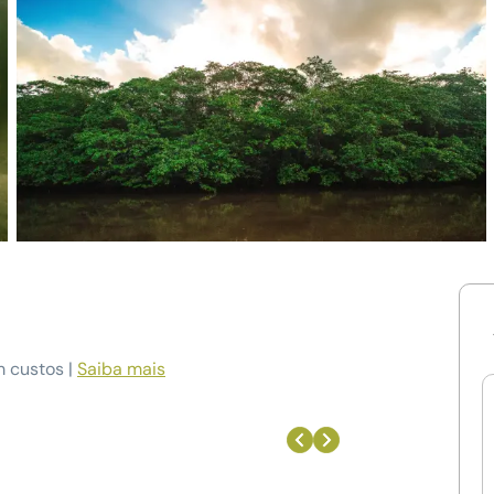
m custos |
Saiba mais