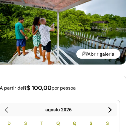
Abrir galeria
R$ 100,00
A partir de
por pessoa
agosto 2026
D
S
T
Q
Q
S
S