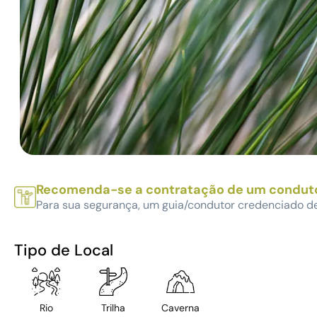
Recomenda-se a contratação de um condut
Para sua segurança, um guia/condutor credenciado d
Tipo de Local
Rio
Trilha
Caverna