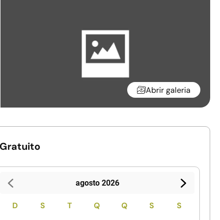
Abrir galeria
Gratuito
agosto 2026
D
S
T
Q
Q
S
S