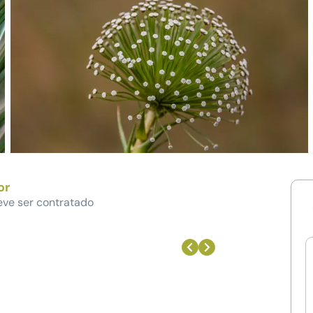
or
eve ser contratado