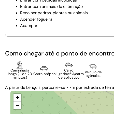
Entrar com bebidas alcoólicas
Entrar com animais de estimação
Recolher pedras, plantas ou animais
Acender fogueira
Acampar
Como chegar até o ponto de encontr
Caminhada
Carro
Veículo de
longa (+ de 20
Carro próprio
alugado/táxi/carro
agências
minutos)
de aplicativo
A partir de Lençóis, percorre-se 7 km por estrada de terr
+
−