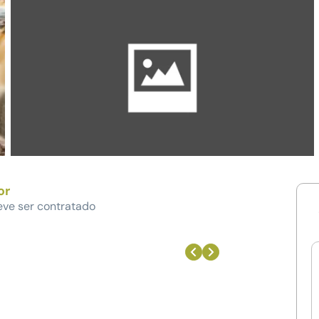
or
eve ser contratado