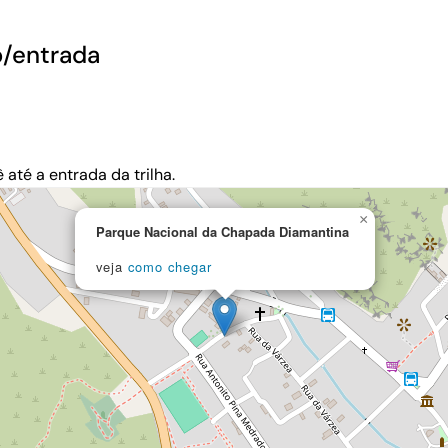
o/entrada
até a entrada da trilha.
×
Parque Nacional da Chapada Diamantina
veja
como chegar