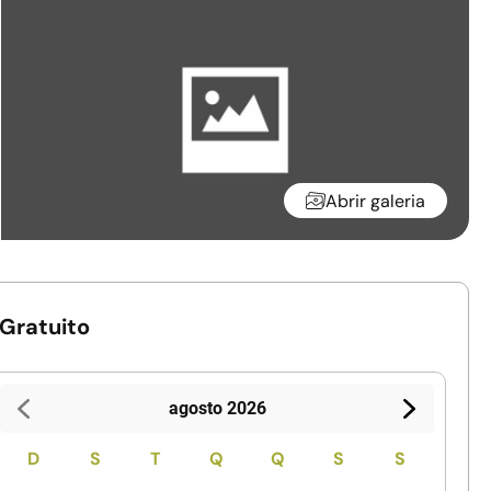
Abrir galeria
Gratuito
agosto 2026
D
S
T
Q
Q
S
S