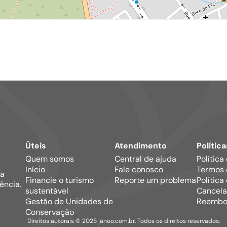
Úteis
Atendimento
Política
Quem somos
Central de ajuda
Política
Início
Fale conosco
Termos 
ma
Financie o turismo
Reporte um problema
Política
ência.
sustentável
Cancela
Gestão de Unidades de
Reembo
Conservação
Direitos autorais © 2025 janoo.com.br. Todos os direitos reservados.