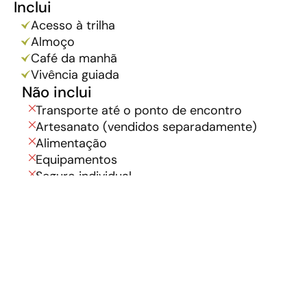
Inclui
Acesso à trilha
Almoço
Café da manhã
Vivência guiada
Não inclui
Transporte até o ponto de encontro
Artesanato (vendidos separadamente)
Alimentação
Equipamentos
Seguro individual
R$ 150,00
A partir de
por pessoa
agosto 2026