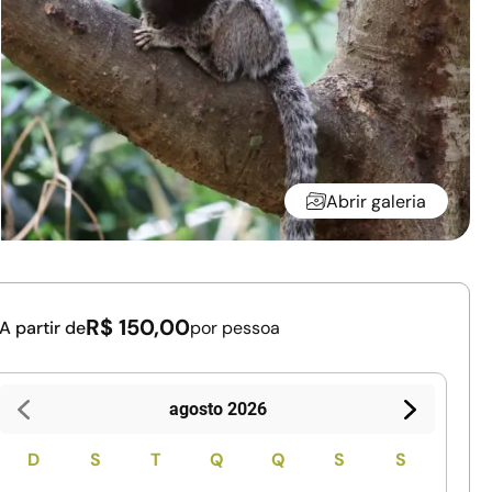
Abrir galeria
R$ 150,00
A partir de
por pessoa
agosto 2026
D
S
T
Q
Q
S
S