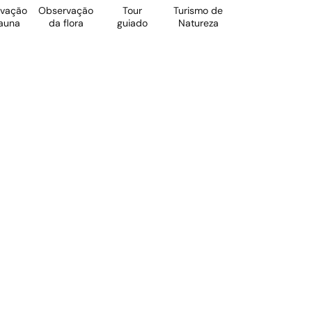
vação
Observação
Tour
Turismo de
Turismo
auna
da flora
guiado
Natureza
Científico e
P
de
Pesquisa