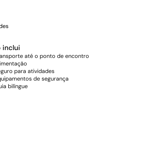
ades
 inclui
ansporte até o ponto de encontro
limentação
guro para atividades
quipamentos de segurança
ia bilíngue