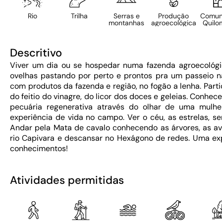
Rio
Trilha
Serras e
Produção
Comun
montanhas
agroecológica
Quilo
Descritivo
Viver um dia ou se hospedar numa fazenda agroecológic
ovelhas pastando por perto e prontos pra um passeio n
com produtos da fazenda e região, no fogão a lenha. Part
do feitio do vinagre, do licor dos doces e geleias. Conhec
pecuária regenerativa através do olhar de uma mulher
experiência de vida no campo. Ver o céu, as estrelas, se
Andar pela Mata de cavalo conhecendo as árvores, as ave
rio Capivara e descansar no Hexágono de redes. Uma exp
conhecimentos!
Atividades permitidas