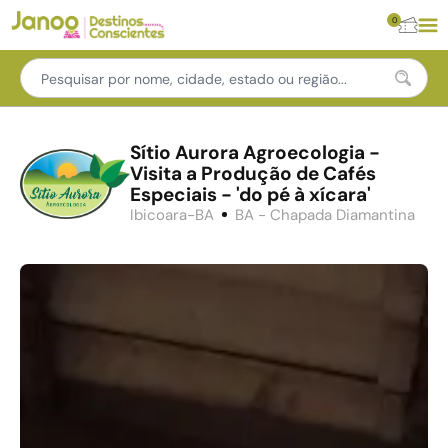
0
Sítio Aurora Agroecologia -
Visita a Produção de Cafés
Especiais - 'do pé à xícara'
Ibicoara-BA
BA - Chapada Diamantina